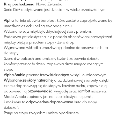
Kraj pochodzenia:
Nowa Zelandia
Seria Kid+ dedykowana jest dzieciom w wieku przedszkolnym
Alpha
to linia obuwia barefoot, które zostało zaprojektowane by
umożliwić dziecku pełną swobodę ruchu.
Wykonane są z miękkiej oddychającej skóry premium,
Podeszwa jest elastyczna, nie posiada obcasów ani przewyższeń
między piętą a przodem stopy - Zero drop
Wyjmowana wkładka umożliwiają idealne dopasowanie buta
do stopy.
Szeroki w palcach anatomiczny kształt, zapewnia dziecku
komfort przez cały dzień i zapewnia dużo miejsca rosnącym
stopom
Alpha Amble
jesienne
trzewiki dziecięce
, w stylu outdoorowym.
Wykonane ze skóry naturalnej
oraz dzianinowej skarpety, dzięki
czemu dopasowują się do stopy w każdym ruchu, zapewniają
odpowiednią
przewiewność
, wygodę oraz
komfort
noszenia.
Model Amble zapinany jest na rzep i elastyczne gumki, .
Umożliwia to
odpowiednie dopasowanie
buta do stopy
dziecka.\
Pauje na stopy z wysokim i niskim ppodbiciem