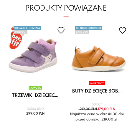
PRODUKTY POWIĄZANE
DO NAUKI CHODZENIA
DO NAUKI CHODZENIA
BAREFOOT
BAREFOOT
WYPRZEDAŻ
NOWOŚĆ
BUTY DZIECIĘCE BOB...
TRZEWIKI DZIECIĘC...
501037
00543-8510
219,00 PLN
179,00 PLN
299,00 PLN
Najniższa cena w okresie 30 dni
przed obniżką: 219,00 zł