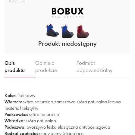
822004
Produkt niedostępny
Opis
Opinie o
Podmiot
produktu
produkcie
odpowiedzialny
Kolor:
fioletowy
Wierzch:
skóra naturalna zamszowa
skóra naturalna licowa
materiał tekstylny
Podszewka:
skóra naturalna
Wkładka:
skóra naturalna
Podeszwa:
tworzywo
lekka
elastyczna
antypoślizgowa
Rodzaj zapięcia:
rzepy
gumy ściągające