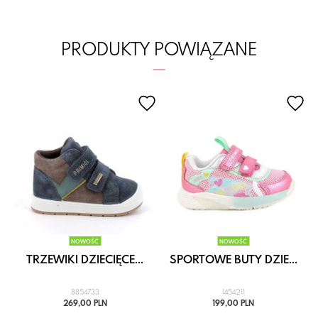
PRODUKTY POWIĄZANE
NOWOŚĆ
NOWOŚĆ
.
TRZEWIKI DZIECIĘCE...
SPORTOWE BUTY DZIE...
8854733
1454211
269,00 PLN
199,00 PLN
i