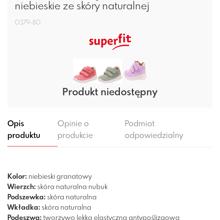
niebieskie ze skóry naturalnej
0379-80
Produkt niedostępny
Opis
Opinie o
Podmiot
produktu
produkcie
odpowiedzialny
Kolor:
niebieski
granatowy
Wierzch:
skóra naturalna nubuk
Podszewka:
skóra naturalna
Wkładka:
skóra naturalna
Podeszwa:
tworzywo
lekka
elastyczna
antypoślizgowa