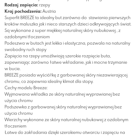
Rodzaj zapięcia:
rzepy
Kraj pochodzenia:
Austria
Superfit BREEZE to idealny but zarówno do stawiania pierwszych
kroków maluszka jak i nieco starszych dzieci odkrywających świat.
Są wykonane z super miękkiej naturalnej skóry nubukowej , z
ozdobnymi tłoczeniom
Podeszwa w butach jest lekka i elastyczna, pozwala na naturalny
swobodny ruch stopy
Zapięcia na rzepy umożliwiają szerokie rozpięcie buta,
zapewniając zarówno łatwe wkładanie, jak i mocne trzymanie
w bucie.
BREEZE posiada wyściółkę z garbowanej skóry niezawierającej
chromu,
co zapewnia idealny klimat dla stopy.
Cechy modelu Breeze:
Wyjmowana wkładka ze skóry naturalnej wyprawianej bez
użycia chromu
Podszewka z garbowanej
skóry naturalnej wyprawianej bez
użycia chromu
Wierzchy wykonane ze skóry naturalnej nubukowej z ozdobnym
tłoczeniem
Łatwe do zakładania dzięki szerokiemu otwarciu i zapięciu na