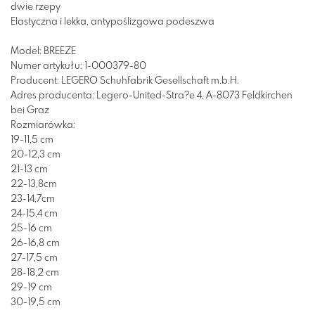
dwie rzepy
Elastyczna i lekka, antypoślizgowa podeszwa
Model:
BREEZE
Numer artykułu:
1-000379-80
Producent:
LEGERO Schuhfabrik Gesellschaft m.b.H.
Adres producenta:
Legero-United-Stra?e 4, A-8073 Feldkirchen
bei Graz
Rozmiarówka:
19-11,5 cm
20-12,3 cm
21-13 cm
22-13,8cm
23-14,7cm
24-15,4 cm
25-16 cm
26-16,8 cm
27-17,5 cm
28-18,2 cm
29-19 cm
30-19,5 cm