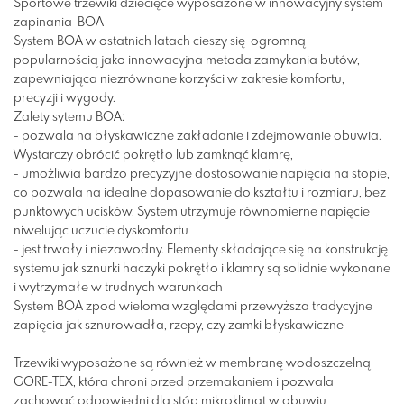
Sportowe trzewiki dziecięce wyposażone w innowacyjny system
zapinania BOA
System BOA w ostatnich latach cieszy się ogromną
popularnością jako innowacyjna metoda zamykania butów,
zapewniająca niezrównane korzyści w zakresie komfortu,
precyzji i wygody.
Zalety sytemu BOA:
-
pozwala na błyskawiczne zakładanie i zdejmowanie obuwia.
Wystarczy obrócić pokrętło lub zamknąć klamrę,
-
umożliwia bardzo precyzyjne dostosowanie napięcia na stopie,
co pozwala na idealne dopasowanie do kształtu i rozmiaru, bez
punktowych ucisków. S
ystem utrzymuje równomierne napięcie
niwelując uczucie dyskomfortu
- jest trwały i niezawodny. Elementy składające się na konstrukcję
systemu jak sznurki haczyki pokrętło i klamry są solidnie wykonane
i wytrzymałe w trudnych warunkach
System BOA zpod wieloma względami przewyższa tradycyjne
zapięcia jak sznurowadła, rzepy, czy zamki błyskawiczne
Trzewiki wyposażone są również w membranę wodoszczelną
GORE-TEX, która chroni przed przemakaniem i pozwala
zachować odpowiedni dla stóp mikroklimat w obuwiu