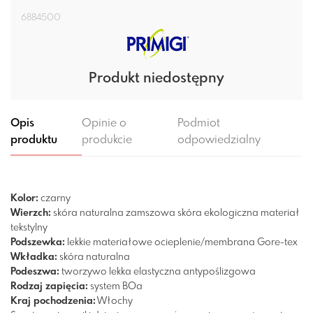
6884500
Produkt niedostępny
Opis
Opinie o
Podmiot
produktu
produkcie
odpowiedzialny
Kolor:
czarny
Wierzch:
skóra naturalna zamszowa
skóra ekologiczna
materiał
tekstylny
Podszewka:
lekkie materiałowe ocieplenie/membrana Gore-tex
Wkładka:
skóra naturalna
Podeszwa:
tworzywo
lekka
elastyczna
antypoślizgowa
Rodzaj zapięcia:
system BOa
Kraj pochodzenia:
Włochy