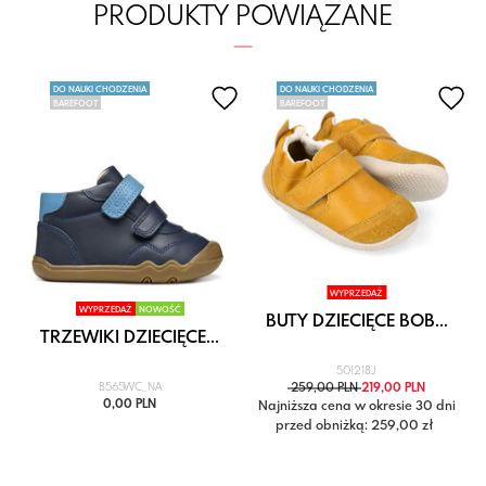
PRODUKTY POWIĄZANE
DO NAUKI CHODZENIA
DO NAUKI CHODZENIA
BAREFOOT
BAREFOOT
WYPRZEDAŻ
WYPRZEDAŻ
NOWOŚĆ
BUTY DZIECIĘCE BOB...
TRZEWIKI DZIECIĘCE...
501218J
B565WC_NA
259,00 PLN
219,00 PLN
0,00 PLN
i
Najniższa cena w okresie 30 dni
przed obniżką: 259,00 zł