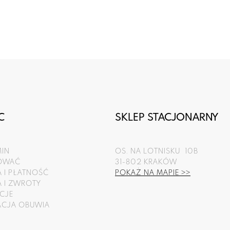
C
SKLEP STACJONARNY
IN
OS. NA LOTNISKU 10B
POWAĆ
31-802 KRAKÓW
 I PŁATNOŚĆ
POKAŻ NA MAPIE >>
 I ZWROTY
CJE
ACJA OBUWIA