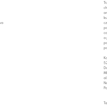
Tr
ch
a
ks
wa
c
po
co
a 
p
po
K
5
D
M
al
N
Po
T