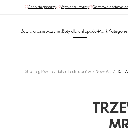
Sklep stacjonarny
Wymiana i zwroty
Darmowa dostawa od
Buty dla dziewczynek
Buty dla chłopców
Marki
Kategorie
Strona główna
Buty dla chłopców
Nowości
TRZEW
TRZE
MR