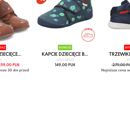
DAŻ
NOWOŚĆ
WY
IECIĘCE...
KAPCIE DZIECIĘCE B...
TRZEWIKI 
7H
6700-58030
25
59,00 PLN
149,00 PLN
279,00 P
esie 30 dni przed
Najniższa cena w
09,00 zł
obniżką