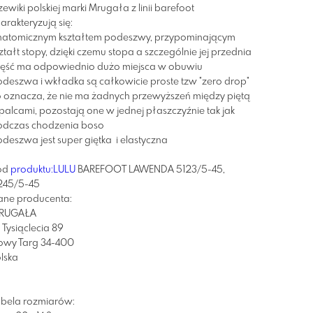
zewiki polskiej marki Mrugała z linii barefoot
arakteryzują się:
natomicznym kształtem podeszwy, przypominającym
ztałt stopy, dzięki czemu stopa a szczególnie jej przednia
zęść ma odpowiednio dużo miejsca w obuwiu
deszwa i wkładka są całkowicie proste tzw "zero drop"
 oznacza, że nie ma żadnych przewyższeń między piętą
palcami, pozostają one w jednej płaszczyźnie tak jak
odczas chodzenia boso
deszwa jest super giętka i elastyczna
od
produktu:LULU
BAREFOOT LAWENDA 5123/5-45,
245/5-45
ane producenta:
RUGAŁA
. Tysiąclecia 89
owy Targ 34-400
lska
abela rozmiarów: