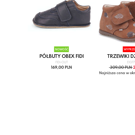
NOWOŚĆ
WYPRZE
OPIĘC...
PÓŁBUTY OBEX FIDI
TRZEWIKI DZ
FIDI-OUT
E107
,00 PLN
169,00 PLN
309,00 PLN
2
e 30 dni przed
Najniższa cena w okr
00 zł
obniżką: 3