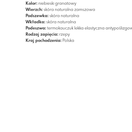
Kolor:
niebieski
granatowy
Wierzch:
skóra naturalna zamszowa
Podszewka:
skóra naturalna
Wkładka:
skóra naturalna
Podeszwa:
termokauczuk
lekka
elastyczna
antypoślizgo
Rodzaj zapięcia:
rzepy
Kraj pochodzenia:
Polska