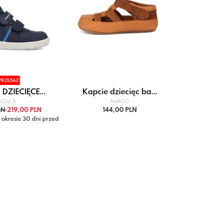
PRZEDAŻ
PRO
DZIECIĘCE...
Kapcie dziecięc ba...
BUTY SP
1244_B
MARGO
LN
219,00 PLN
144,00 PLN
269,00 
 okresie 30 dni przed
Najniższa cen
: 279,00 zł
obni