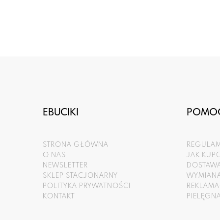
EBUCIKI
POMO
STRONA GŁÓWNA
REGULAM
O NAS
JAK KU
NEWSLETTER
DOSTAWA
SKLEP STACJONARNY
WYMIANA
POLITYKA PRYWATNOŚCI
REKLAMA
KONTAKT
PIELĘGN