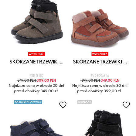
WYPRZEDAŻ
WYPRZEDAŻ
SKÓRZANE TRZEWIKI ...
SKÓRZANE TRZEWIKI ...
7181-5-80
EV2809M-14
349,00 PLN
309,00 PLN
399,00 PLN
349,00 PLN
Najniższa cena w okresie 30 dni
Najniższa cena w okresie 30 dni
przed obniżką: 349,00 zł
przed obniżką: 399,00 zł
DO NAUKI CHODZENIA
BAREFOOT