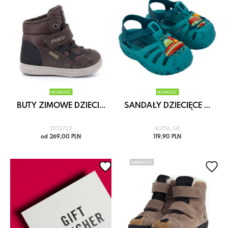
NOWOŚĆ
NOWOŚĆ
BUTY ZIMOWE DZIECI...
SANDAŁY DZIECIĘCE ...
2352722
83756_GB
od 269,00 PLN
119,90 PLN
BAREFOOT