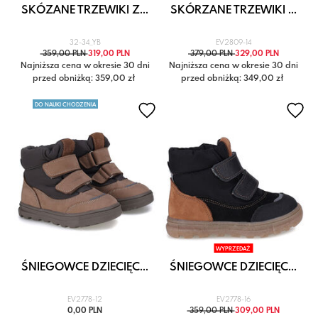
SKÓZANE TRZEWIKI Z...
SKÓRZANE TRZEWIKI ...
32-34_YB
EV2809-14
359,00 PLN
319,00 PLN
379,00 PLN
329,00 PLN
Najniższa cena w okresie 30 dni
Najniższa cena w okresie 30 dni
przed obniżką: 359,00 zł
przed obniżką: 349,00 zł
DO NAUKI CHODZENIA
WYPRZEDAŻ
ŚNIEGOWCE DZIECIĘC...
ŚNIEGOWCE DZIECIĘC...
EV2778-12
EV2778-16
0,00 PLN
359,00 PLN
309,00 PLN