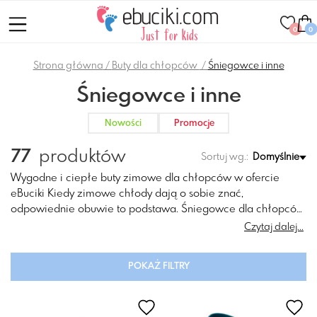
0
0
Strona główna
Buty dla chłopców
Śniegowce i inne
Śniegowce i inne
Nowości
Promocje
77
produktów
Sortuj wg.:
Domyślnie
Wygodne i ciepłe buty zimowe dla chłopców w ofercie
eBuciki Kiedy zimowe chłody dają o sobie znać,
odpowiednie obuwie to podstawa. Śniegowce dla chłopców
to świetny wybór, aby zapewnić maluchom ciepło i wygodę
Czytaj dalej...
podczas zimowych zabaw na świeżym powietrzu. Dzięki
solidnej konstrukcji i izolacji, stopy dziecka pozostaną suche i
POKAŻ FILTRY
bezpieczne, niezależnie od tego, jak śnieżna jest pogoda.