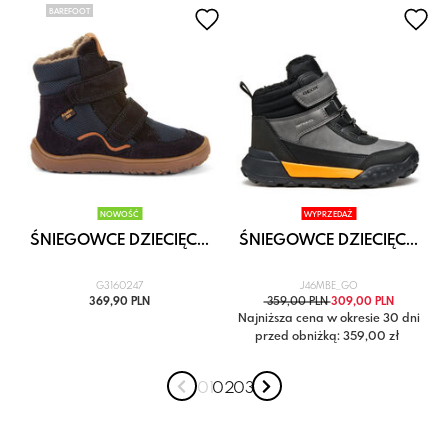
BAREFOOT
NOWOŚĆ
WYPRZEDAŻ
ŚNIEGOWCE DZIECIĘC...
ŚNIEGOWCE DZIECIĘC...
G3160247
J46MBE_GO
369,90 PLN
359,00 PLN
309,00 PLN
Najniższa cena w okresie 30 dni
przed obniżką: 359,00 zł
0 1
0 2
0 3