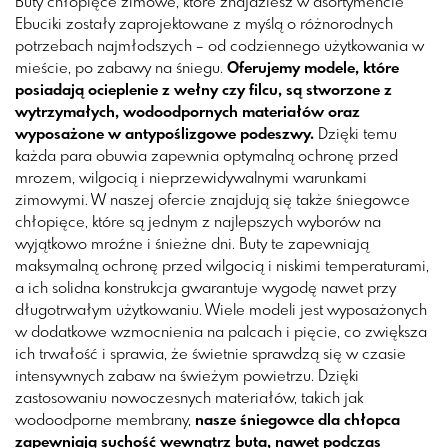
Buty chłopięce zimowe, które znajdziesz w asortymencie
Ebuciki zostały zaprojektowane z myślą o różnorodnych
potrzebach najmłodszych – od codziennego użytkowania w
mieście, po zabawy na śniegu.
Oferujemy modele, które
posiadają ocieplenie z wełny czy filcu, są stworzone z
wytrzymałych, wodoodpornych materiałów oraz
wyposażone w antypoślizgowe podeszwy.
Dzięki temu
każda para obuwia zapewnia optymalną ochronę przed
mrozem, wilgocią i nieprzewidywalnymi warunkami
zimowymi. W naszej ofercie znajdują się także śniegowce
chłopięce, które są jednym z najlepszych wyborów na
wyjątkowo mroźne i śnieżne dni. Buty te zapewniają
maksymalną ochronę przed wilgocią i niskimi temperaturami,
a ich solidna konstrukcja gwarantuje wygodę nawet przy
długotrwałym użytkowaniu. Wiele modeli jest wyposażonych
w dodatkowe wzmocnienia na palcach i pięcie, co zwiększa
ich trwałość i sprawia, że świetnie sprawdzą się w czasie
intensywnych zabaw na świeżym powietrzu. Dzięki
zastosowaniu nowoczesnych materiałów, takich jak
wodoodporne membrany,
nasze śniegowce dla chłopca
zapewniają suchość wewnątrz buta, nawet podczas