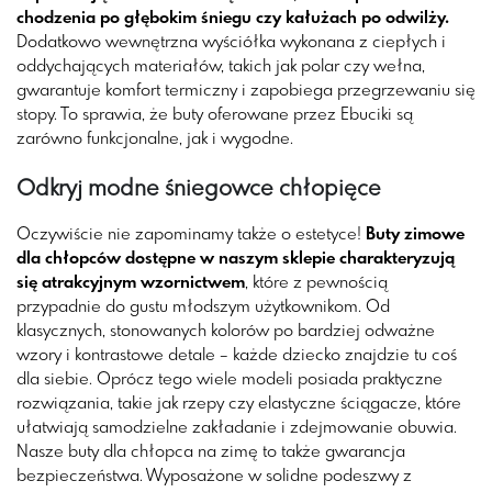
chodzenia po głębokim śniegu czy kałużach po odwilży.
Dodatkowo wewnętrzna wyściółka wykonana z ciepłych i
oddychających materiałów, takich jak polar czy wełna,
gwarantuje komfort termiczny i zapobiega przegrzewaniu się
stopy. To sprawia, że buty oferowane przez Ebuciki są
zarówno funkcjonalne, jak i wygodne.
Odkryj modne śniegowce chłopięce
Oczywiście nie zapominamy także o estetyce!
Buty zimowe
dla chłopców dostępne w naszym sklepie charakteryzują
się atrakcyjnym wzornictwem
, które z pewnością
przypadnie do gustu młodszym użytkownikom. Od
klasycznych, stonowanych kolorów po bardziej odważne
wzory i kontrastowe detale – każde dziecko znajdzie tu coś
dla siebie. Oprócz tego wiele modeli posiada praktyczne
rozwiązania, takie jak rzepy czy elastyczne ściągacze, które
ułatwiają samodzielne zakładanie i zdejmowanie obuwia.
Nasze buty dla chłopca na zimę to także gwarancja
bezpieczeństwa. Wyposażone w solidne podeszwy z