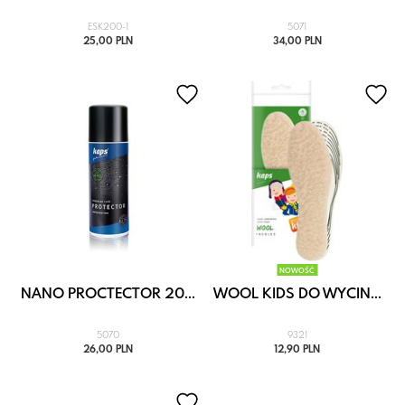
ESK200-1
5071
25,00 PLN
34,00 PLN
NOWOŚĆ
NANO PROCTECTOR 20...
WOOL KIDS DO WYCIN...
5070
9321
26,00 PLN
12,90 PLN