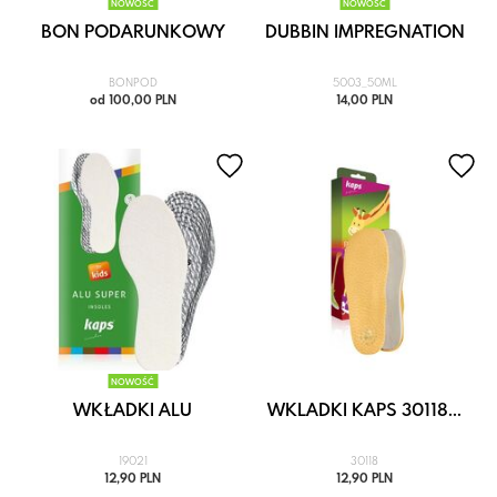
NOWOŚĆ
NOWOŚĆ
BON PODARUNKOWY
DUBBIN IMPREGNATION
BONPOD
5003_50ML
od 100,00 PLN
14,00 PLN
NOWOŚĆ
WKŁADKI ALU
WKLADKI KAPS 30118...
19021
30118
12,90 PLN
12,90 PLN