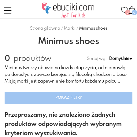
0
0
Strona główna
Marki
Minimus shoes
Minimus shoes
0
produktów
Sortuj wg.:
Domyślnie
Minimus tworzy obuwie na każdy etap życia, od niemowląt
po dorosłych, zawsze kierując się filozofią chodzenia boso.
Misją marki jest zapewnienie komfortu każdemu palcu,
pielęgnując przez całe życie zdrowie stóp w Twojej
podróży boso.
POKAŻ FILTRY
Przepraszamy, nie znaleziono żadnych
produktów odpowiadających wybranym
kryteriom wyszukiwania.