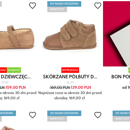
DO NAUKI CHODZENIA
BAREFOOT
EDAŻ
NOWOŚĆ
WYPRZEDAŻ
 DZIEWCZĘC...
SKÓRZANE PÓŁBUTY D...
BON P
NORI
BLIZII
PLN
159,00 PLN
169,00 PLN
139,00 PLN
od 
w okresie 30 dni przed
Najniższa cena w okresie 30 dni przed
ą: 169,00 zł
obniżką: 169,00 zł
CHODZENIA
DO NAUKI CHODZENIA
DO NAUKI 
BAREFOOT
BAREFOOT