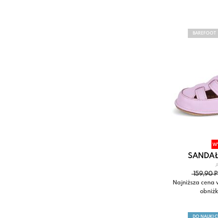
BAREFOOT
W
SANDAŁ
A
159,90 
Najniższa cena 
obniżk
DO NAUKI 