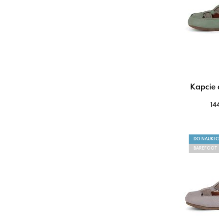
Kapcie d
14
DO NAUKI 
BAREFOOT