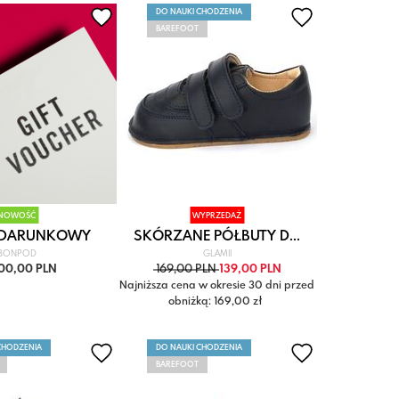
DO NAUKI CHODZENIA
BAREFOOT
NOWOŚĆ
WYPRZEDAŻ
ODARUNKOWY
SKÓRZANE PÓŁBUTY D...
BONPOD
GLAMII
100,00 PLN
169,00 PLN
139,00 PLN
Najniższa cena w okresie 30 dni przed
obniżką: 169,00 zł
CHODZENIA
DO NAUKI CHODZENIA
BAREFOOT