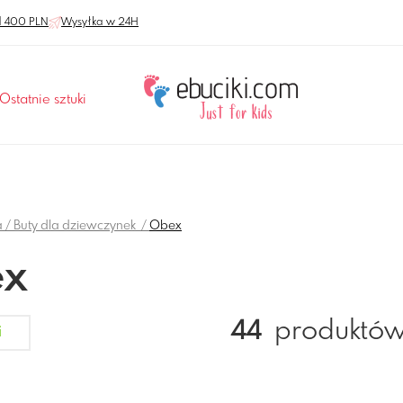
 400 PLN
Wysyłka w 24H
Ostatnie sztuki
a
Buty dla dziewczynek
Obex
x
44
produktó
i