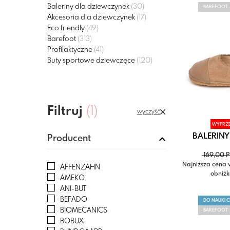
Baleriny dla dziewczynek
(30)
BAREFOOT
Akcesoria dla dziewczynek
(17)
Eco friendly
(49)
Barefoot
(313)
Profilaktyczne
(41)
Buty sportowe dziewczęce
(120)
Filtruj
(1)
wyczyść
WYPRZ
BALERINY
Producent
169,00 
Najniższa cena 
AFFENZAHN
obniżk
AMEKO
ANI-BUT
BEFADO
DO NAUKI 
BIOMECANICS
BAREFOOT
BOBUX