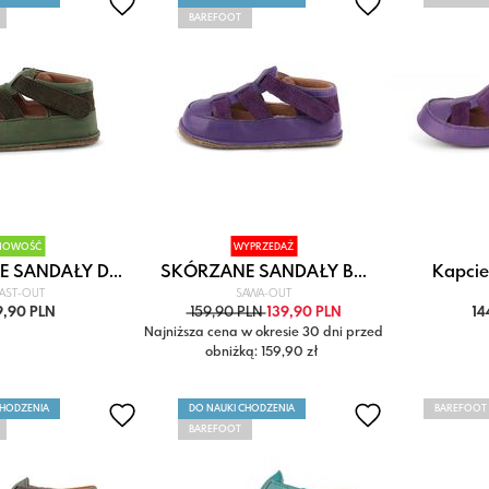
BAREFOOT
NOWOŚĆ
WYPRZEDAŻ
 SANDAŁY D...
SKÓRZANE SANDAŁY B...
Kapcie 
AST-OUT
SAWA-OUT
9,90 PLN
159,90 PLN
139,90 PLN
14
Najniższa cena w okresie 30 dni przed
obniżką: 159,90 zł
CHODZENIA
DO NAUKI CHODZENIA
BAREFOOT
BAREFOOT