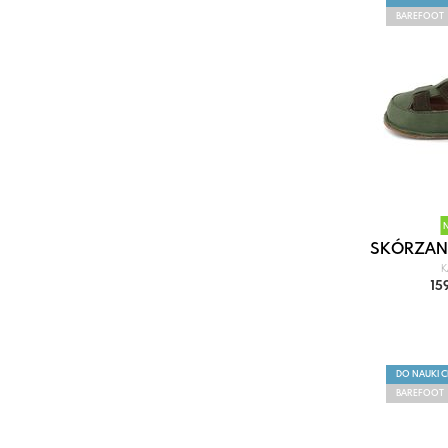
BAREFOOT
SKÓRZANE
K
15
DO NAUKI 
BAREFOOT