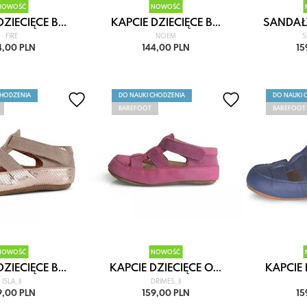
NOWOŚĆ
NOWOŚĆ
ZIECIĘCE B...
KAPCIE DZIECIĘCE B...
SANDAŁY
FIRE
NOEM
4,00 PLN
144,00 PLN
15
CHODZENIA
DO NAUKI CHODZENIA
DO NAUKI 
BAREFOOT
BAREFOOT
NOWOŚĆ
NOWOŚĆ
ZIECIĘCE B...
KAPCIE DZIECIĘCE O...
KAPCIE D
ISLA_II
DRIMES_II
9,00 PLN
159,00 PLN
15