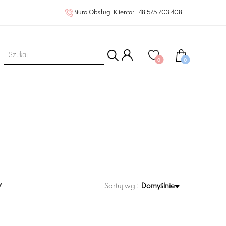
Biuro Obsługi Klienta: +48 575 703 408
0
0
w
Sortuj wg.:
Domyślnie