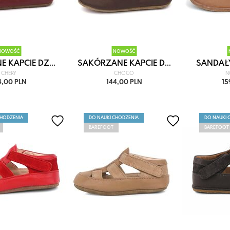
NOWOŚĆ
NOWOŚĆ
 KAPCIE DZ...
SAKÓRZANE KAPCIE D...
SANDAŁY 
CHERY
CHOCO
N
4,00 PLN
144,00 PLN
15
CHODZENIA
DO NAUKI CHODZENIA
DO NAUKI 
BAREFOOT
BAREFOOT