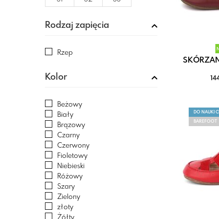
PLAYSHOES
PRIMIGI
Rodzaj zapięcia
rayve
RIDER
SUPERFIT
Rzep
SKÓRZANE
WOJTYŁKO
Kolor
14
Beżowy
DO NAUKI 
Biały
BAREFOOT
Brązowy
Czarny
Czerwony
Fioletowy
Niebieski
Różowy
Szary
Zielony
złoty
Żółty