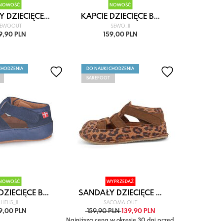
NOWOŚĆ
NOWOŚĆ
 DZIECIĘCE...
KAPCIE DZIECIĘCE B...
SEWOOUT
SEWO_II
9,90 PLN
159,00 PLN
CHODZENIA
DO NAUKI CHODZENIA
BAREFOOT
NOWOŚĆ
WYPRZEDAŻ
ZIECIĘCE B...
SANDAŁY DZIECIĘCE ...
HELIS_II
SACOMA-OUT
9,00 PLN
159,90 PLN
139,90 PLN
Najniższa cena w okresie 30 dni przed