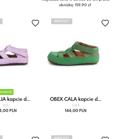
obniżką: 159,90 zł
BAREFOOT
NOWOŚĆ
A kapcie d...
OBEX CALA kapcie d...
ALIA
CALA
4,00 PLN
144,00 PLN
BAREFOOT