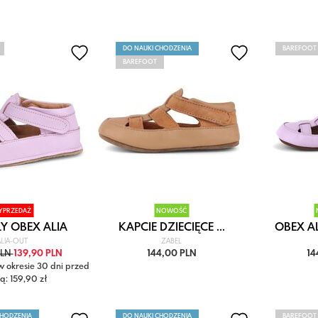
DO NAUKI CHODZENIA
BAREFOOT
BAREFOOT
YPRZEDAŻ
NOWOŚĆ
Y OBEX ALIA
KAPCIE DZIECIĘCE ...
OBEX ALI
LIA-OUT
ZABEL
PLN
139,90 PLN
144,00 PLN
14
w okresie 30 dni przed
ą: 159,90 zł
CHODZENIA
DO NAUKI CHODZENIA
BAREFOOT