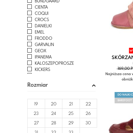
BUNDGAARD
CIENTA
COQUI
CROCS
DANIELKI
EMEL
FRODDO
GARVALIN
GEOX
W
IPANEMA
SKÓRZANE
KALOSZEPOPROSZE
169,00 
KICKERS
Najniższa cena 
LA AZARIA
obniżk
LEMIGO
Rozmiar
MAZBIT
MELISSA
DO NAUKI 
MIDO
BAREFOOT
19
20
21
22
MILAMI
MRUGAŁA
23
24
25
26
NANGA
27
28
29
30
NATIVE
OBEX
31
32
33