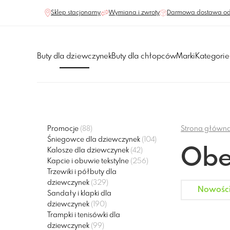
Sklep stacjonarny
Wymiana i zwroty
Darmowa dostawa od
Buty dla dziewczynek
Buty dla chłopców
Marki
Kategorie
Promocje
(88)
Strona główn
Śniegowce dla dziewczynek
(104)
Obe
Kalosze dla dziewczynek
(42)
Kapcie i obuwie tekstylne
(256)
Trzewiki i półbuty dla
dziewczynek
(329)
Nowośc
Sandały i klapki dla
dziewczynek
(190)
Trampki i tenisówki dla
dziewczynek
(99)