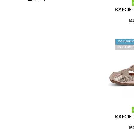
KAPCIE D
14
DO NAUKI 
BAREFOOT
KAPCIE D
15