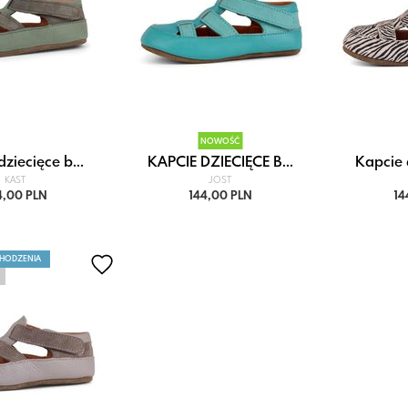
NOWOŚĆ
ziecięce b...
KAPCIE DZIECIĘCE B...
Kapcie 
KAST
JOST
4,00 PLN
144,00 PLN
14
CHODZENIA