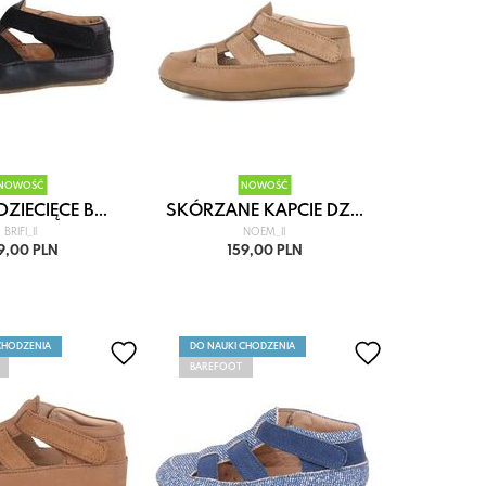
NOWOŚĆ
NOWOŚĆ
ZIECIĘCE B...
SKÓRZANE KAPCIE DZ...
BRIFI_II
NOEM_II
9,00 PLN
159,00 PLN
CHODZENIA
DO NAUKI CHODZENIA
BAREFOOT