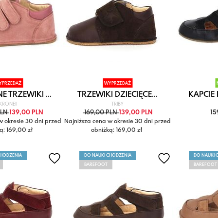
YPRZEDAŻ
WYPRZEDAŻ
 TRZEWIKI ...
TRZEWIKI DZIECIĘCE...
KAPCIE D
KRONEII
TRIBY
PLN
139,00 PLN
169,00 PLN
139,00 PLN
15
w okresie 30 dni przed
Najniższa cena w okresie 30 dni przed
ą: 169,00 zł
obniżką: 169,00 zł
CHODZENIA
DO NAUKI CHODZENIA
DO NAUKI 
BAREFOOT
BAREFOOT