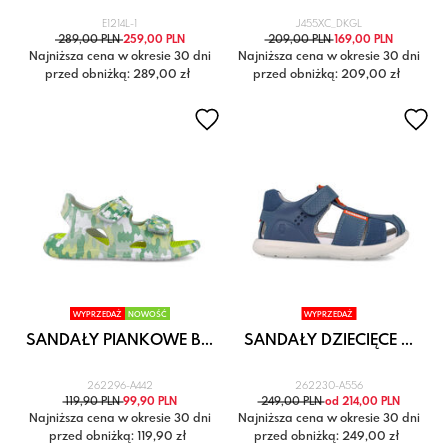
E1214L-1
J455XC_DKGL
289,00 PLN
259,00 PLN
209,00 PLN
169,00 PLN
Najniższa cena w okresie 30 dni
Najniższa cena w okresie 30 dni
przed obniżką: 289,00 zł
przed obniżką: 209,00 zł
WYPRZEDAŻ
NOWOŚĆ
WYPRZEDAŻ
SANDAŁY PIANKOWE B...
SANDAŁY DZIECIĘCE ...
262296-A442
262230-A556
119,90 PLN
99,90 PLN
249,00 PLN
od 214,00 PLN
Najniższa cena w okresie 30 dni
Najniższa cena w okresie 30 dni
przed obniżką: 119,90 zł
przed obniżką: 249,00 zł