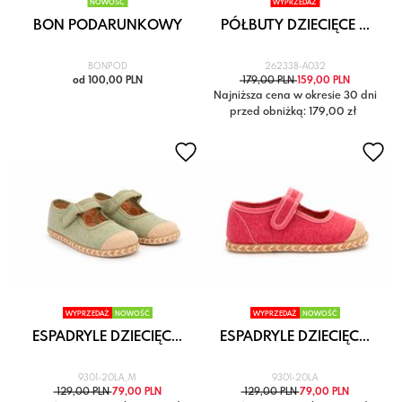
NOWOŚĆ
WYPRZEDAŻ
BON PODARUNKOWY
PÓŁBUTY DZIECIĘCE ...
BONPOD
262338-A032
od 100,00 PLN
179,00 PLN
159,00 PLN
Najniższa cena w okresie 30 dni
przed obniżką: 179,00 zł
WYPRZEDAŻ
NOWOŚĆ
WYPRZEDAŻ
NOWOŚĆ
ESPADRYLE DZIECIĘC...
ESPADRYLE DZIECIĘC...
9301-20LA_M
9301-20LA
129,00 PLN
79,00 PLN
129,00 PLN
79,00 PLN