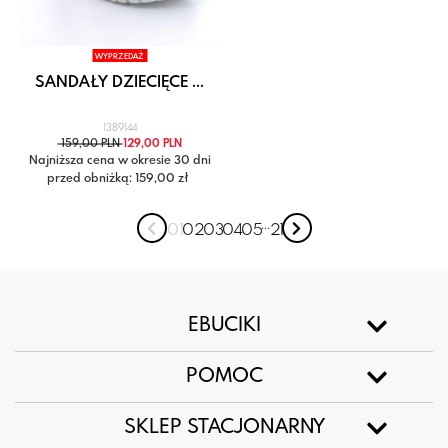
WYPRZEDAŻ
SANDAŁY DZIECIĘCE ...
1389144
159,00 PLN
129,00 PLN
Najniższa cena w okresie 30 dni
przed obniżką: 159,00 zł
...
0 1
0 2
0 3
0 4
0 5
21
EBUCIKI
POMOC
SKLEP STACJONARNY