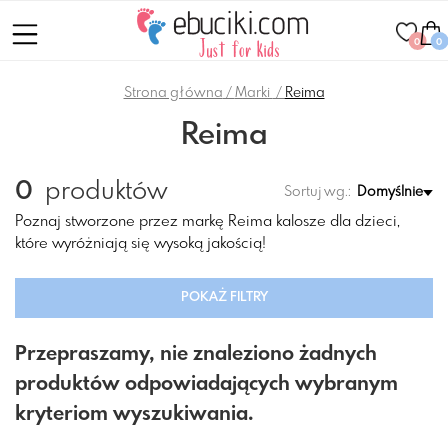
0
0
Strona główna
Marki
Reima
Reima
0
produktów
Sortuj wg.:
Domyślnie
Poznaj stworzone przez markę Reima kalosze dla dzieci,
które wyróżniają się wysoką jakością!
POKAŻ FILTRY
Przepraszamy, nie znaleziono żadnych
produktów odpowiadających wybranym
kryteriom wyszukiwania.