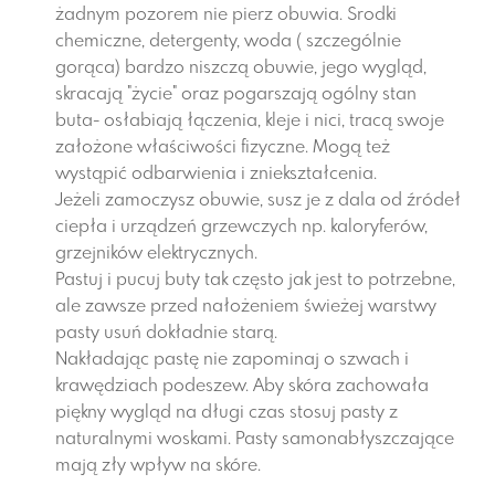
żadnym pozorem nie pierz obuwia. Srodki
chemiczne, detergenty, woda ( szczególnie
gorąca) bardzo niszczą obuwie, jego wygląd,
skracają "życie" oraz pogarszają ogólny stan
buta- osłabiają łączenia, kleje i nici, tracą swoje
założone właściwości fizyczne. Mogą też
wystąpić odbarwienia i zniekształcenia.
Jeżeli zamoczysz obuwie, susz je z dala od źródeł
ciepła i urządzeń grzewczych np. kaloryferów,
grzejników elektrycznych.
Pastuj i pucuj buty tak często jak jest to potrzebne,
ale zawsze przed nałożeniem świeżej warstwy
pasty usuń dokładnie starą.
Nakładając pastę nie zapominaj o szwach i
krawędziach podeszew. Aby skóra zachowała
piękny wygląd na długi czas stosuj pasty z
naturalnymi woskami. Pasty samonabłyszczające
mają zły wpływ na skóre.