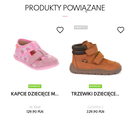
PRODUKTY POWIĄZANE
BAREFOOT
NOWOŚĆ
NOWOŚĆ
.
KAPCIE DZIECIĘCE M...
TRZEWIKI DZIECIĘCE...
118_BR48
G2110150-3
129,90 PLN
329,90 PLN
i