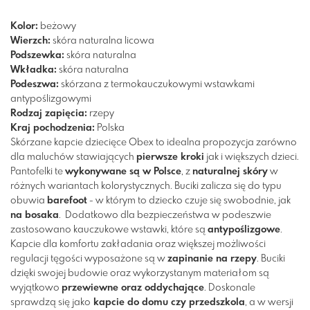
Kolor:
beżowy
Wierzch:
skóra naturalna licowa
Podszewka:
skóra naturalna
Wkładka:
skóra naturalna
Podeszwa:
skórzana z termokauczukowymi wstawkami
antypoślizgowymi
Rodzaj zapięcia:
rzepy
Kraj pochodzenia:
Polska
Skórzane kapcie dziecięce Obex to idealna propozycja zarówno
dla maluchów stawiających
pierwsze kroki
jak i większych dzieci.
Pantofelki te
wykonywane są w Polsce
, z
naturalnej skóry
w
różnych wariantach kolorystycznych. Buciki zalicza się do typu
obuwia
barefoot
- w którym to dziecko czuje się swobodnie, jak
na bosaka
. Dodatkowo dla bezpieczeństwa w podeszwie
zastosowano kauczukowe wstawki, które są
antypoślizgowe
.
Kapcie dla komfortu zakładania oraz większej możliwości
regulacji tęgości wyposażone są w
zapinanie na rzepy
. Buciki
dzięki swojej budowie oraz wykorzystanym materiałom są
wyjątkowo
przewiewne oraz oddychające
. Doskonale
sprawdzą się jako
kapcie do domu czy przedszkola
, a w wersji