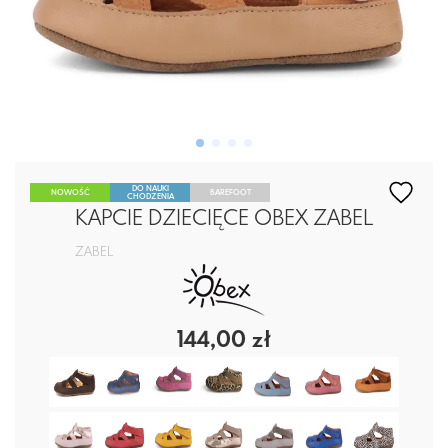
DO NAUKI
NOWOŚĆ
BAREFOOT
CHODZENIA
KAPCIE DZIECIĘCE OBEX ZABEL
ZABEL
144,00 zł