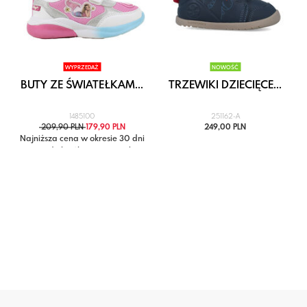
WYPRZEDAŻ
NOWOŚĆ
BUTY ZE ŚWIATEŁKAM...
TRZEWIKI DZIECIĘCE...
1485100
251162-A
209,90 PLN
179,90 PLN
249,00 PLN
Najniższa cena w okresie 30 dni
przed obniżką: 209,90 zł