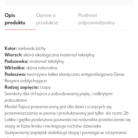
Opis
Opinie o
Podmiot
produktu
produkcie
odpowiedzialny
Kolor:
niebieski
żółty
Wierzch:
skóra ekologiczna
materiał tekstylny
Podszewka:
materiał tekstylny
Wkładka:
skóra naturalna
Podeszwa:
tworzywo
lekka
elastyczna
antypoślizgowa
Geox
Respira
oddychająca
Rodzaj zapięcia:
rzepy
Sandały dla chłopca z zabudowaną piętą, i odkrytymi
paluszkami
Model Tapuz przeznaczony jest dla dzieci uczących się
przemieszczania w pionie i produkowany jest tylko do rozm 26
Lekka i giętka podeszwa pozwala na naturalne przetaczanie się
stopy w fazie kroku i nie krępuje ruchów dziecieka
Usztywniony zapiętek stabilizuje stopę i pomaga w utrzymaniu