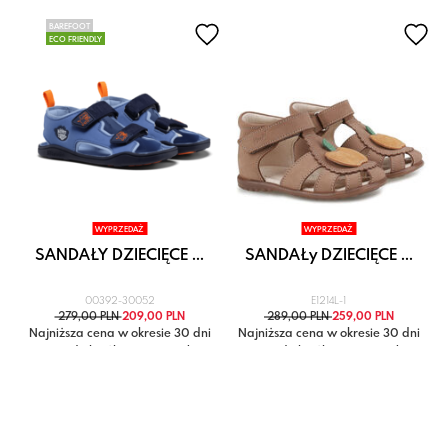
BAREFOOT
ECO FRIENDLY
WYPRZEDAŻ
WYPRZEDAŻ
SANDAŁY DZIECIĘCE ...
SANDAŁy DZIECIĘCE ...
00392-30052
E1214L-1
279,00 PLN
209,00 PLN
289,00 PLN
259,00 PLN
i
Najniższa cena w okresie 30 dni
Najniższa cena w okresie 30 dni
przed obniżką: 279,00 zł
przed obniżką: 289,00 zł