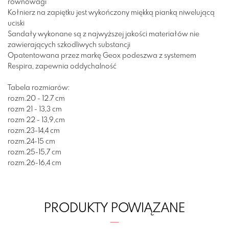
równowagi
Kołnierz na zapiętku jest wykończony miękką pianką niwelującą
uciski
Sandały wykonane są z najwyższej jakości materiałów nie
zawierających szkodliwych substancji
Opatentowana przez markę Geox podeszwa z systemem
Respira, zapewnia oddychalność
Tabela rozmiarów:
rozm.20 - 12.7 cm
rozm 21 - 13,3 cm
rozm 22 - 13,9,cm
rozm.23-14,4 cm
rozm.24-15 cm
rozm.25-15,7 cm
rozm.26-16,4 cm
PRODUKTY POWIĄZANE