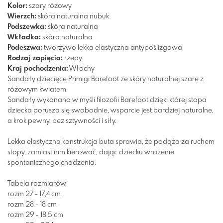
Kolor:
szary
różowy
Wierzch:
skóra naturalna nubuk
Podszewka:
skóra naturalna
Wkładka:
skóra naturalna
Podeszwa:
tworzywo
lekka
elastyczna
antypoślizgowa
Rodzaj zapięcia:
rzepy
Kraj pochodzenia:
Włochy
Sandały dziecięce Primigi Barefoot ze skóry naturalnej szare z
różowym kwiatem
Sandały wykonano w myśli filozofii Barefoot dzięki której stopa
dziecka porusza się swobodnie, wsparcie jest bardziej naturalne,
a krok pewny, bez sztywności i siły.
Lekka elastyczna konstrukcja buta sprawia, że podąża za ruchem
stopy, zamiast nim kierować, dając dziecku wrażenie
spontanicznego chodzenia.
Tabela rozmiarów:
rozm 27 - 17,4 cm
rozm 28 - 18 cm
rozm 29 - 18,5 cm