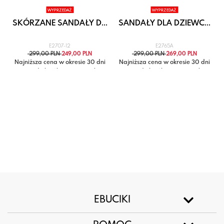
WYPRZEDAŻ
WYPRZEDAŻ
SKÓRZANE SANDAŁY D...
SANDAŁY DLA DZIEWC...
E2707-12
E2765A
299,00 PLN
249,00 PLN
299,00 PLN
269,00 PLN
i
Najniższa cena w okresie 30 dni
Najniższa cena w okresie 30 dni
przed obniżką: 299,00 zł
przed obniżką: 299,00 zł
EBUCIKI