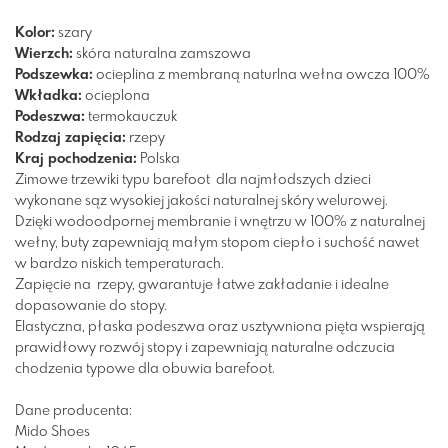
Kolor:
szary
Wierzch:
skóra naturalna zamszowa
Podszewka:
ocieplina z membraną
naturlna wełna owcza 100%
Wkładka:
ocieplona
Podeszwa:
termokauczuk
Rodzaj zapięcia:
rzepy
Kraj pochodzenia:
Polska
Zimowe trzewiki typu barefoot dla najmłodszych dzieci
wykonane sąz wysokiej jakości naturalnej skóry welurowej.
Dzięki wodoodpornej membranie i wnętrzu w 100% z naturalnej
wełny, buty zapewniają małym stopom ciepło i suchość nawet
w bardzo niskich temperaturach.
Zapięcie na rzepy, gwarantuje łatwe zakładanie i idealne
dopasowanie do stopy.
Elastyczna, płaska podeszwa oraz usztywniona pięta wspierają
prawidłowy rozwój stopy i zapewniają naturalne odczucia
chodzenia typowe dla obuwia barefoot.
Dane producenta:
Mido Shoes