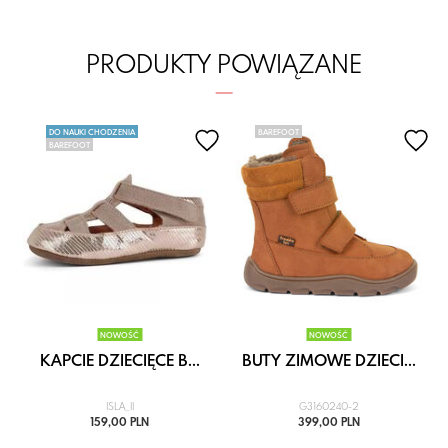
PRODUKTY POWIĄZANE
DO NAUKI CHODZENIA
BAREFOOT
BAREFOOT
NOWOŚĆ
NOWOŚĆ
KAPCIE DZIECIĘCE B...
BUTY ZIMOWE DZIECI...
ISLA_II
G3160240-2
159,00 PLN
399,00 PLN
i