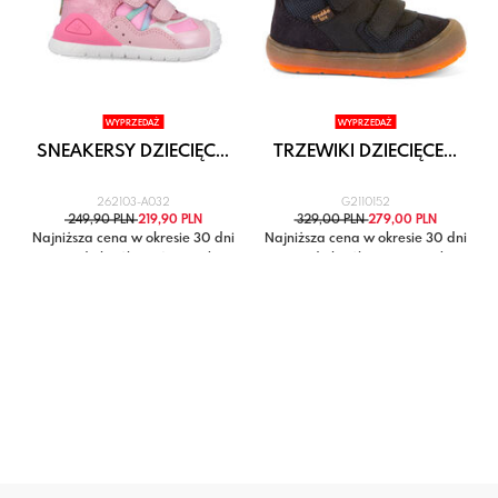
WYPRZEDAŻ
WYPRZEDAŻ
SNEAKERSY DZIECIĘC...
TRZEWIKI DZIECIĘCE...
262103-A032
G2110152
249,90 PLN
219,90 PLN
329,00 PLN
279,00 PLN
i
Najniższa cena w okresie 30 dni
Najniższa cena w okresie 30 dni
przed obniżką: 249,90 zł
przed obniżką: 329,00 zł