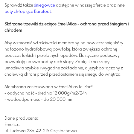
Sprawdź także
śniegowce
dostępne w naszej ofercie oraz inne
buty chłopięce Barefoot
.
Skórzane trzewiki dziecięce Emel Atlas - ochrona przed śniegiem i
chłodem
Aby wzmocnić właściwości membrany, na powierzchnię skóry
nałożono hydrofobową powłokę, która zwiększa ochronę
podczas lekkich i przelotnych opadów. Elastyczne podeszwy
pozwalają na swobodny ruch stopy. Zapięcie na rzepy
umożliwia szybkie i wygodne zakładanie, a język połączony z
cholewką chroni przed przedostaniem się śniegu do wnętrza.
Membrana zastosowana w Emel Atlas Te-Por®:
- oddychalność - średnio 12 000g/m2/24h
- wodoodporność - do 20 000 mm
Dane producenta:
Emel s.c.
ul. Ludowa 28a, 42-215 Częstochowa