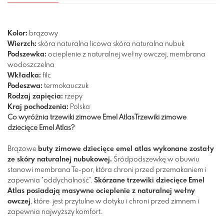
Kolor:
brązowy
Wierzch:
skóra naturalna licowa
skóra naturalna nubuk
Podszewka:
ocieplenie z naturalnej wełny owczej, membrana
wodoszczelna
Wkładka:
filc
Podeszwa:
termokauczuk
Rodzaj zapięcia:
rzepy
Kraj pochodzenia:
Polska
Co wyróżnia trzewiki zimowe Emel AtlasTrzewiki zimowe
dziecięce Emel Atlas?
Brązowe
buty zimowe dziecięce emel atlas wykonane zostały
ze skóry naturalnej nubukowej.
Śródpodszewkę w obuwiu
stanowi membrana Te-por, która chroni przed przemakaniem i
zapewnia "oddychalność".
Skórzane trzewiki dziecięce
Emel
Atlas posiadają masywne ocieplenie z naturalnej wełny
owczej
, które jest przytulne w dotyku i chroni przed zimnem i
zapewnia najwyższy komfort.