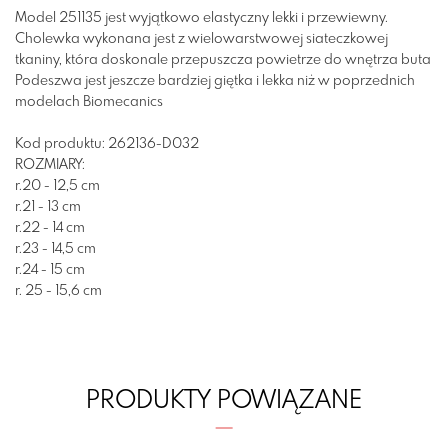
Model 251135 jest wyjątkowo elastyczny lekki i przewiewny.
Cholewka wykonana jest z wielowarstwowej siateczkowej
tkaniny, która doskonale przepuszcza powietrze do wnętrza buta
Podeszwa jest jeszcze bardziej giętka i lekka niż w poprzednich
modelach Biomecanics
Kod produktu: 262136-D032
ROZMIARY:
r.20 - 12,5 cm
r.21 - 13 cm
r.22 - 14 cm
r.23 - 14,5 cm
r.24 - 15 cm
r. 25 - 15,6 cm
PRODUKTY POWIĄZANE