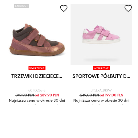
BAREFOOT
WYPRZEDAŻ
WYPRZEDAŻ
.
TRZEWIKI DZIECIĘCE...
SPORTOWE PÓŁBUTY D...
G3110268-8
J45LRA_DKPW
349,90 PLN
od 289,90 PLN
249,00 PLN
od 199,00 PLN
Najniższa cena w okresie 30 dni
Najniższa cena w okresie 30 dni
przed obniżką: 349,90 zł
przed obniżką: 249,00 zł