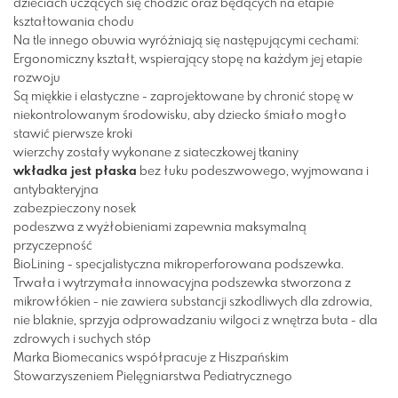
dzieciach uczących się chodzić oraz będących na etapie
kształtowania chodu
Na tle innego obuwia wyróżniają się następującymi cechami:
Ergonomiczny kształt, wspierający stopę na każdym jej etapie
rozwoju
Są miękkie i elastyczne - zaprojektowane by chronić stopę w
niekontrolowanym środowisku, aby dziecko śmiało mogło
stawić pierwsze kroki
wierzchy zostały wykonane z siateczkowej tkaniny
wkładka jest płaska
bez łuku podeszwowego, wyjmowana i
antybakteryjna
zabezpieczony nosek
podeszwa z wyżłobieniami zapewnia maksymalną
przyczepność
BioLining - specjalistyczna mikroperforowana podszewka.
Trwała i wytrzymała innowacyjna podszewka stworzona z
mikrowłókien - nie zawiera substancji szkodliwych dla zdrowia,
nie blaknie, sprzyja odprowadzaniu wilgoci z wnętrza buta - dla
zdrowych i suchych stóp
Marka Biomecanics współpracuje z Hiszpańskim
Stowarzyszeniem Pielęgniarstwa Pediatrycznego