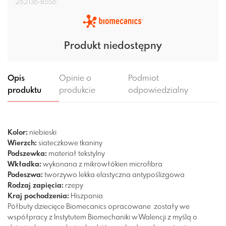
262136-B556
Produkt niedostępny
Opis
Opinie o
Podmiot
produktu
produkcie
odpowiedzialny
Kolor:
niebieski
Wierzch:
siateczkowe tkaniny
Podszewka:
materiał tekstylny
Wkładka:
wykonana z mikrowłókien
microfibra
Podeszwa:
tworzywo
lekka
elastyczna
antypoślizgowa
Rodzaj zapięcia:
rzepy
Kraj pochodzenia:
Hiszpania
Półbuty dziecięce Biomecanics opracowane zostały we
współpracy z Instytutem Biomechaniki w Walencji z myślą o