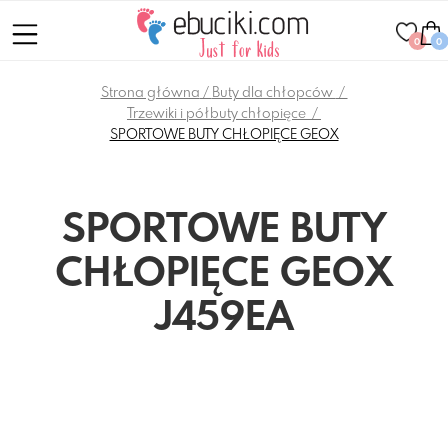
0
0
Strona główna
Buty dla chłopców
Trzewiki i półbuty chłopięce
SPORTOWE BUTY CHŁOPIĘCE GEOX
SPORTOWE BUTY
CHŁOPIĘCE GEOX
J459EA