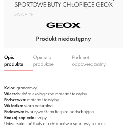
SPORTOWE BUTY CHŁOPIĘCE GEOX
J459EA_NR
Produkt niedostępny
Opis
Opinie o
Podmiot
produktu
produkcie
odpowiedzialny
Kolor:
granatowy
Wierzch:
skóra ekologiczna
materiał tekstylny
Podszewka:
materiał tekstylny
Wkładka:
skóra naturalna
Podeszwa:
tworzywo
Geox Respira
oddychająca
Rodzaj zapięcia:
rzepy
Uniwersalne półbuty dla chłopców o sportowym kroju e,