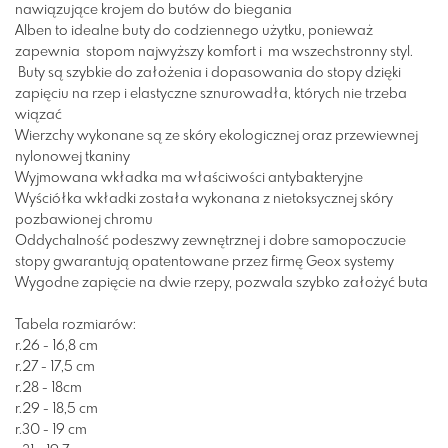
nawiązujące krojem do butów do biegania
Alben to idealne buty do codziennego użytku, ponieważ
zapewnia stopom najwyższy komfort i ma wszechstronny styl.
Buty są szybkie do założenia i dopasowania do stopy dzięki
zapięciu na rzep i elastyczne sznurowadła, których nie trzeba
wiązać
Wierzchy wykonane są ze skóry ekologicznej oraz przewiewnej
nylonowej tkaniny
Wyjmowana wkładka ma właściwości antybakteryjne
Wyściółka wkładki została wykonana z nietoksycznej skóry
pozbawionej chromu
Oddychalność podeszwy zewnętrznej i dobre samopoczucie
stopy gwarantują opatentowane przez firmę Geox systemy
Wygodne zapięcie na dwie rzepy, pozwala szybko założyć buta
Tabela rozmiarów:
r.26 - 16,8 cm
r.27 - 17,5 cm
r.28 - 18cm
r.29 - 18,5 cm
r.30 - 19 cm