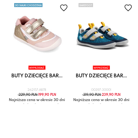
DO NAUKI CHODZENIA
BAREFOOT
WYPRZEDAŻ
WYPRZEDAŻ
BUTY DZIECIĘCE BAR...
BUTY DZIECIĘCE BAR...
262157-A878
00397-30001
229,90 PLN
199,90 PLN
319,90 PLN
239,90 PLN
Najniższa cena w okresie 30 dni
Najniższa cena w okresie 30 dni
przed obniżką: 229,90 zł
przed obniżką: 319,90 zł