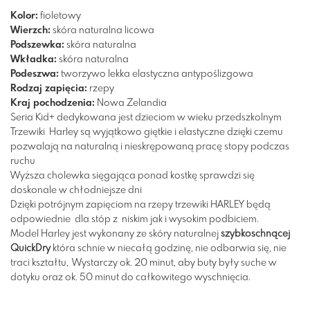
Kolor:
fioletowy
Wierzch:
skóra naturalna licowa
Podszewka:
skóra naturalna
Wkładka:
skóra naturalna
Podeszwa:
tworzywo
lekka
elastyczna
antypoślizgowa
Rodzaj zapięcia:
rzepy
Kraj pochodzenia:
Nowa Zelandia
Seria Kid+ dedykowana jest dzieciom w wieku przedszkolnym
Trzewiki Harley są wyjątkowo giętkie i elastyczne dzięki czemu
pozwalają na naturalną i nieskrępowaną pracę stopy podczas
ruchu
Wyższa cholewka sięgająca ponad kostkę sprawdzi się
doskonale w chłodniejsze dni
Dzięki potrójnym zapięciom na rzepy trzewiki HARLEY będą
odpowiednie dla stóp z niskim jak i wysokim podbiciem.
Model Harley jest wykonany ze skóry naturalnej
szybkoschnącej
QuickDry
która schnie w niecałą godzinę, nie odbarwia się, nie
traci kształtu, Wystarczy ok. 20 minut, aby buty były suche w
dotyku oraz ok. 50 minut do całkowitego wyschnięcia.