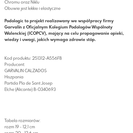
Chromu oraz Niklu
Obuwie jest lekkie i elastyczne
Podologic to projekt realizowany we współpracy firmy
Garvalín z Oficjalnym Kolegium Podologów Wspólnoty
Walenckiej (ICOPCV), mający na celu propagowanie opieki,
wiedzy i uwagi, jakich wymaga zdrowie stóp.
Kod produktu: 251312-A556FB
Producent:
GARVALIN CALZADOS
Hiszpania
Partida Pla de Sant Josep
Elche (Alicante) B-0340693
Tabela rozmiarów:
rozm 19 - 12,1 cm