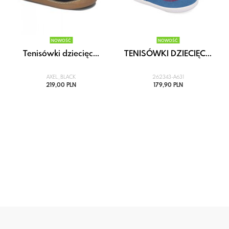
NOWOŚĆ
NOWOŚĆ
Tenisówki dziecięc...
TENISÓWKI DZIECIĘC...
AXEL_BLACK
262343-A631
219,00 PLN
179,90 PLN
i