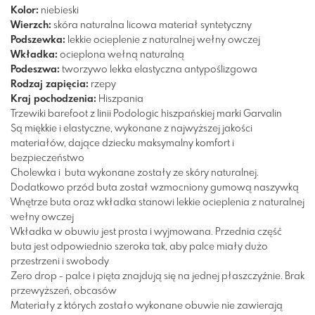
Kolor:
niebieski
Wierzch:
skóra naturalna licowa
materiał syntetyczny
Podszewka:
lekkie ocieplenie z naturalnej wełny owczej
Wkładka:
ocieplona wełną naturalną
Podeszwa:
tworzywo
lekka
elastyczna
antypoślizgowa
Rodzaj zapięcia:
rzepy
Kraj pochodzenia:
Hiszpania
Trzewiki barefoot z linii Podologic hiszpańskiej marki Garvalin
Są miękkie i elastyczne, wykonane z najwyższej jakości
materiałów, dające dziecku maksymalny komfort i
bezpieczeństwo
Cholewka i buta wykonane zostały ze skóry naturalnej.
Dodatkowo przód buta został wzmocniony gumową naszywką
Wnętrze buta oraz wkładka stanowi lekkie ocieplenia z naturalnej
wełny owczej
Wkładka w obuwiu jest prosta i wyjmowana. Przednia część
buta jest odpowiednio szeroka tak, aby palce miały dużo
przestrzeni i swobody
Zero drop - palce i pięta znajdują się na jednej płaszczyźnie. Brak
przewyższeń, obcasów
Materiały z których zostało wykonane obuwie nie zawierają