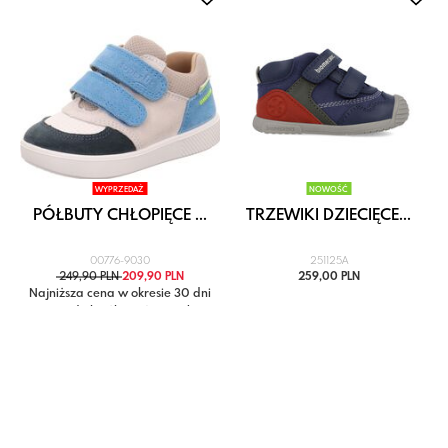
WYPRZEDAŻ
NOWOŚĆ
.
PÓŁBUTY CHŁOPIĘCE ...
TRZEWIKI DZIECIĘCE...
00776-9030
251125A
249,90 PLN
209,90 PLN
259,00 PLN
i
Najniższa cena w okresie 30 dni
przed obniżką: 249,90 zł