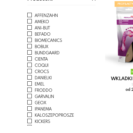
PROFILAKT
AFFENZAHN
AMEKO
ANI-BUT
BEFADO
BIOMECANICS
BOBUX
BUNDGAARD
CIENTA
COQUI
CROCS
DANIELKI
WKLADKI 
EMEL
S
od 
FRODDO
GARVALIN
GEOX
IPANEMA
KALOSZEPOPROSZE
KICKERS
LA AZARIA