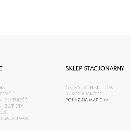
C
SKLEP STACJONARNY
IN
OS. NA LOTNISKU 10B
POWAĆ
31-802 KRAKÓW
 I PŁATNOŚĆ
POKAŻ NA MAPIE >>
 I ZWROTY
CJE
ACJA OBUWIA