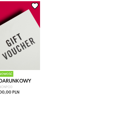
NOWOŚĆ
ODARUNKOWY
BONPOD
100,00 PLN