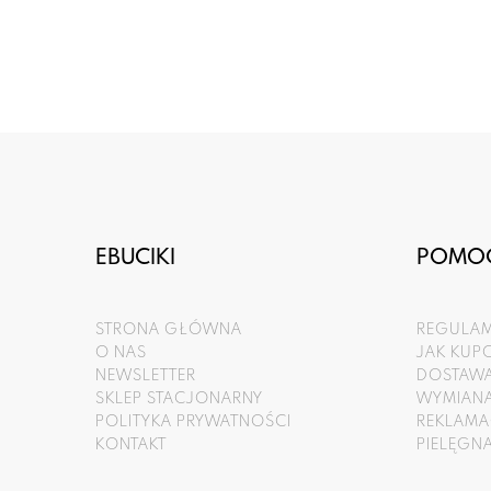
EBUCIKI
POMO
STRONA GŁÓWNA
REGULAM
O NAS
JAK KU
NEWSLETTER
DOSTAWA
SKLEP STACJONARNY
WYMIANA
POLITYKA PRYWATNOŚCI
REKLAMA
KONTAKT
PIELĘGN