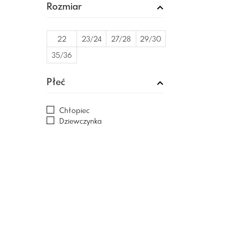
LEMIGO
Rozmiar
MAZBIT
MELISSA
MIDO
22
23/24
27/28
29/30
MILAMI
MRUGAŁA
35/36
NANGA
NATIVE
Płeć
OBEX
PLAYSHOES
PRIMIGI
Chłopiec
RAWEKS
Dziewczynka
rayve
RIDER
SUPERFIT
WOJTYŁKO