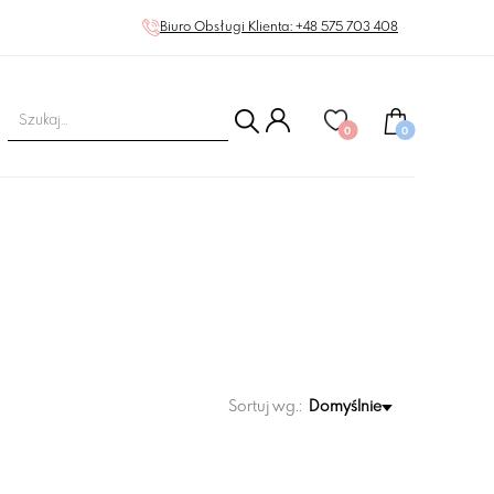
Biuro Obsługi Klienta: +48 575 703 408
0
0
Sortuj wg.:
Domyślnie