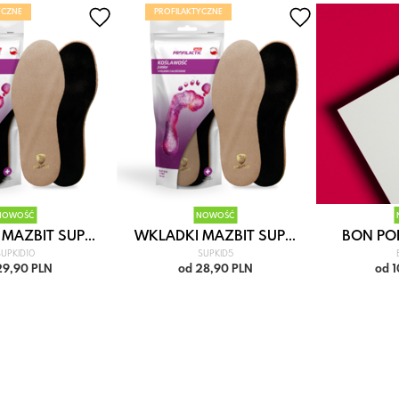
YCZNE
PROFILAKTYCZNE
NOWOŚĆ
NOWOŚĆ
MAZBIT SUP...
WKLADKI MAZBIT SUP...
BON P
UPKID10
SUPKID5
29,90 PLN
od 28,90 PLN
od 