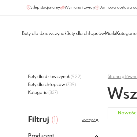
Sklep stacjonarny
Wymiana i zwroty
Darmowa dostawa od
Buty dla dziewczynek
Buty dla chłopców
Marki
Kategorie
Buty dla dziewczynek
(922)
Strona główn
Buty dla chłopców
(739)
Wsz
Kategorie
(837)
Nowośc
Filtruj
(1)
wyczyść
Producent