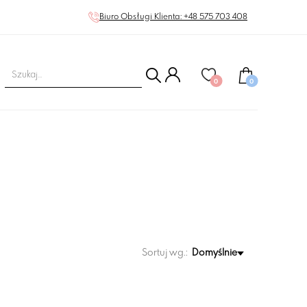
Biuro Obsługi Klienta: +48 575 703 408
0
0
Sortuj wg.:
Domyślnie