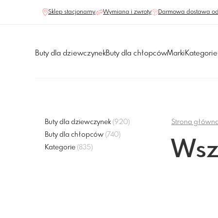
Sklep stacjonarny
Wymiana i zwroty
Darmowa dostawa od
Buty dla dziewczynek
Buty dla chłopców
Marki
Kategorie
Buty dla dziewczynek
(920)
Strona główn
Buty dla chłopców
(740)
Wsz
Kategorie
(835)