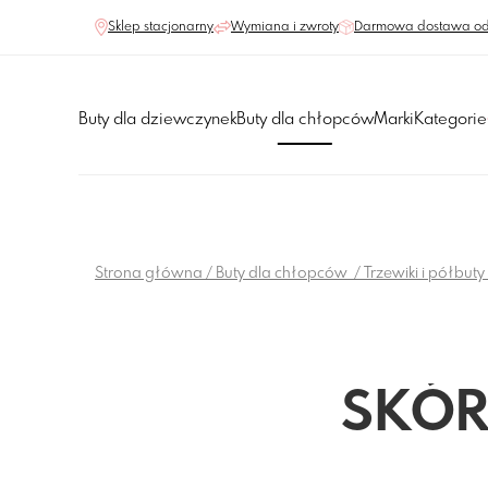
Sklep stacjonarny
Wymiana i zwroty
Darmowa dostawa od
Buty dla dziewczynek
Buty dla chłopców
Marki
Kategorie
Strona główna
Buty dla chłopców
Trzewiki i półbut
SKÓR