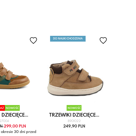
DO NAUKI CHODZENIA
DAŻ
NOWOŚĆ
NOWOŚĆ
WYP
DZIECIĘCE...
TRZEWIKI DZIECIĘCE...
TRZEWI
27004
8901022
LN
299,00 PLN
249,90 PLN
299,0
 okresie 30 dni przed
Najniższa cen