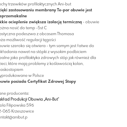
chy trzewików profilaktycznych Ani-but
zięki zastosowaniu membrany Te-por obuwie jest
ieprzemakalne
kkie ocieplenie zwiększa izolację termiczną
- obuwie
żna nosić do temp -5st C
lastyczna podeszwa z obcasem Thomasa
ża możliwość regulacji tęgości
uwie szeroko się otwiera - tym samym jest łatwe do
kładania nawet na stópki z wysokim podbiciem
ealne jako profilaktyka zdrowych stóp jak również dla
ieci, które mają problemy z koślawością kolan,
łaskostopiem
yprodukowane w Polsce
buwie posiada Certyfikat Zdrowej Stopy
ane producenta:
kład Produkcji Obuwia „Ani-But”
ola Filipowska 596
2-065 Krzeszowice
ntakt@anibut.p