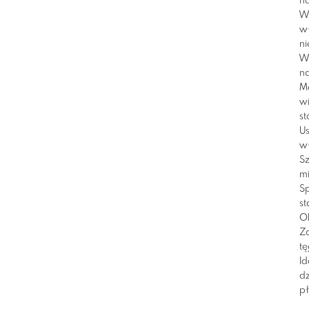
na
Wy
wł
ni
Wy
n
M
wi
st
Us
wł
Sz
mi
S
st
O
Za
tę
Id
dz
pł