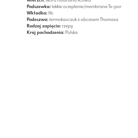
Wierzch:
skóra naturalna licowa
Podszewka:
lekkie ocieplenie/membrana Te-por
Wkładka:
filc
Podeszwa:
termokauczuk z obcasem Thomasa
Rodzaj zapięcia:
rzepy
Kraj pochodzenia:
Polska