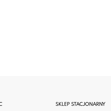
99,00 zł
obniżką: 269,00 zł
obniżką
C
SKLEP STACJONARNY