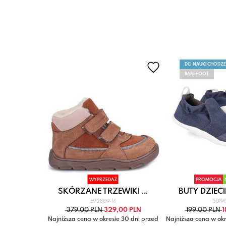
DO NAUKI CHODZE
BAREFOOT
OŚĆ
WYPRZEDAŻ
PROMOCJA
IKI ...
SKÓRZANE TRZEWIKI ...
BUTY DZIECI
EV2809-14
5019
,00 PLN
379,00 PLN
329,00 PLN
199,00 PLN
1
e 30 dni przed
Najniższa cena w okresie 30 dni przed
Najniższa cena w okr