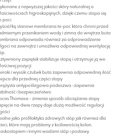
 rzep.
konane z najwyższej jakości skóry naturalnej o
aściwościach higroskopijnych, dzięki czemu stopa się
e poci.
ściółkę stanowi membrana te-por, która chroni przed
admiernym przenikaniem wody i zimna do wnętrza buta
embrana odpowiada również za odprowadzanie
lgoci na zewnątrz i umożliwia odpowiednią wentylację
óp.
ztywniony zapiętek stabilizuje stopę i utrzymuje ją we
aściwej pozycji
eroki i wysoki czubek buta zapewnia odpowiednią ilość
ejsca dla przedniej części stopy
prężysta antypoślizgowa podeszwa -zapewnia
abilność i bezpieczeństwo
bcas Thomasa - zmienia sposób obciążania stopy
pięcie na dwie rzepy daje dużą możliwość regulacji
gości
ealne jako profilaktyka zdrowych stóp jak również dla
ieci, które mają problemy z koślawością kolan,
askostopiem i innymi wadami stóp i postawy