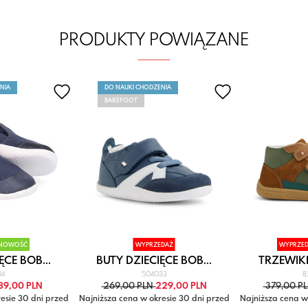
PRODUKTY POWIĄZANE
NIA
DO NAUKI CHODZENIA
BAREFOOT
NOWOŚĆ
WYPRZEDAŻ
WYPRZE
ĘCE BOB...
BUTY DZIECIĘCE BOB...
TRZEWIKI 
04
504033
8
89,00 PLN
269,00 PLN
229,00 PLN
379,00 P
esie 30 dni przed
Najniższa cena w okresie 30 dni przed
Najniższa cena w