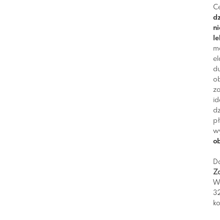
Ce
d
n
le
mo
e
du
ob
za
id
dz
p
w
o
D
Za
W
3
ko