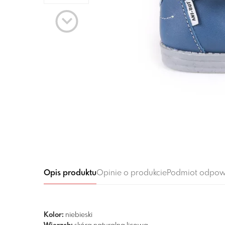
Opis produktu
Opinie o produkcie
Podmiot odpow
Kolor:
niebieski